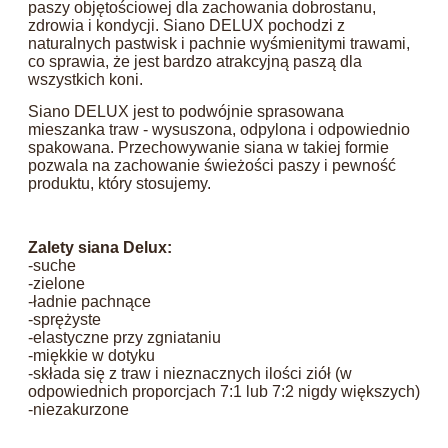
paszy objętościowej dla zachowania dobrostanu,
zdrowia i kondycji. Siano DELUX pochodzi z
naturalnych pastwisk i pachnie wyśmienitymi trawami,
co sprawia, że jest bardzo atrakcyjną paszą dla
wszystkich koni.
Siano DELUX jest to podwójnie sprasowana
mieszanka traw - wysuszona, odpylona i odpowiednio
spakowana. Przechowywanie siana w takiej formie
pozwala na zachowanie świeżości paszy i pewność
produktu, który stosujemy.
Zalety siana Delux:
-suche
-zielone
-ładnie pachnące
-sprężyste
-elastyczne przy zgniataniu
-miękkie w dotyku
-składa się z traw i nieznacznych ilości ziół (w
odpowiednich proporcjach 7:1 lub 7:2 nigdy większych)
-niezakurzone