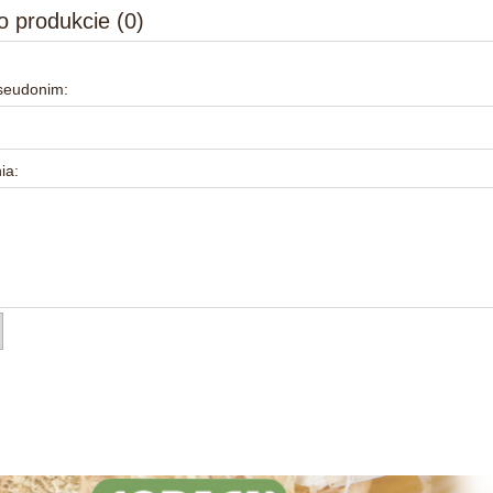
o produkcie (0)
pseudonim:
ia: