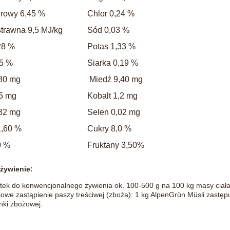
urowy 6,45 %
Chlor 0,24 %
strawna 9,5 MJ/kg
Sód 0,03 %
28 %
Potas 1,33 %
,5 %
Siarka 0,19 %
80 mg
Miedź 9,40 mg
5 mg
Kobalt 1,2 mg
82 mg
Selen 0,02 mg
1,60 %
Cukry 8,0 %
0 %
Fruktany 3,50%
żywienie:
tek do konwencjonalnego żywienia ok. 100-500 g na 100 kg masy ciała
owe zastąpienie paszy treściwej (zboża): 1 kg AlpenGrün Müsli zastępu
nki zbożowej.