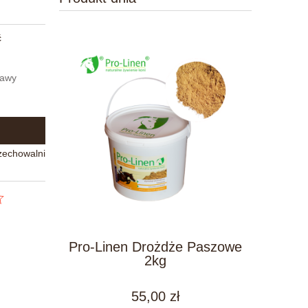
ć
tawy
zechowalni
Pro-Linen Drożdże Paszowe
2kg
55,00 zł