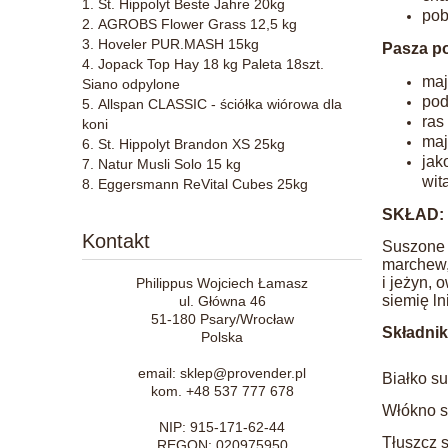
St. Hippolyt Beste Jahre 20kg
pob
AGROBS Flower Grass 12,5 kg
Hoveler PUR.MASH 15kg
Pasza po
Jopack Top Hay 18 kg Paleta 18szt.
maj
Siano odpylone
pod
Allspan CLASSIC - ściółka wiórowa dla
ras
koni
maj
St. Hippolyt Brandon XS 25kg
jak
Natur Musli Solo 15 kg
wit
Eggersmann ReVital Cubes 25kg
SKŁAD:
Kontakt
Suszone t
marchew, 
i jeżyn, 
Philippus Wojciech Łamasz
siemię ln
ul. Główna 46
51-180 Psary/Wrocław
Składnik
Polska
email: sklep@provender.pl
Białko s
kom. +48 537 777 678
Włókno s
NIP: 915-171-62-44
Tłuszcz 
REGON: 020975950