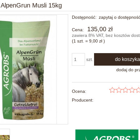
 AlpenGrun Musli 15kg
Dostępność:
zapytaj o dostępnoś
135,00 zł
Cena:
zawiera 8% VAT, bez kosztów dos
(1
szt.
=
9,00 zł
)
do koszyka
szt.
dodaj do pr
Ocena:
Producent: