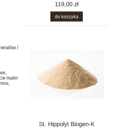
119,00 zł
do koszyka
nerałów i
owe,
cie malin
imno,
St. Hippolyt Biogen-K