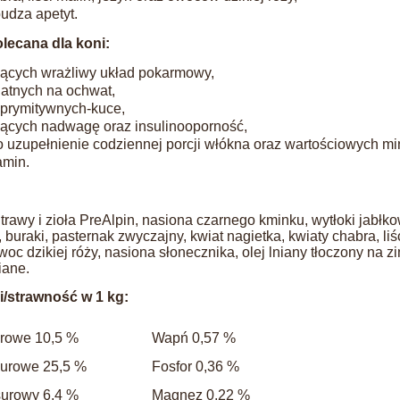
udza apetyt.
lecana dla koni:
ących wrażliwy układ pokarmowy,
atnych na ochwat,
 prymitywnych-kuce,
ących nadwagę oraz insulinooporność,
o uzupełnienie codziennej porcji włókna oraz wartościowych mi
amin.
rawy i zioła PreAlpin, nasiona czarnego kminku, wytłoki jabłk
buraki, pasternak zwyczajny, kwiat nagietka, kwiaty chabra, liś
owoc dzikiej róży, nasiona słonecznika, olej lniany tłoczony na z
iane.
i/strawność w 1 kg:
urowe 10,5 %
Wapń 0,57 %
urowe 25,5 %
Fosfor 0,36 %
surowy 6,4 %
Magnez 0,22 %