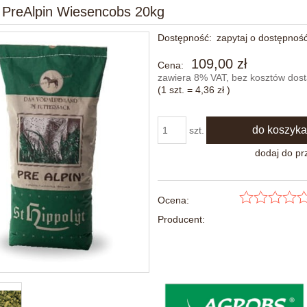
 PreAlpin Wiesencobs 20kg
Dostępność:
zapytaj o dostępnoś
109,00 zł
Cena:
zawiera 8% VAT, bez kosztów dos
(1
szt.
=
4,36 zł
)
do koszyka
szt.
dodaj do pr
Ocena:
Producent: