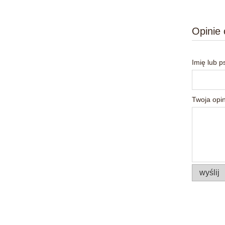
Opinie 
Imię lub 
Twoja opin
wyślij