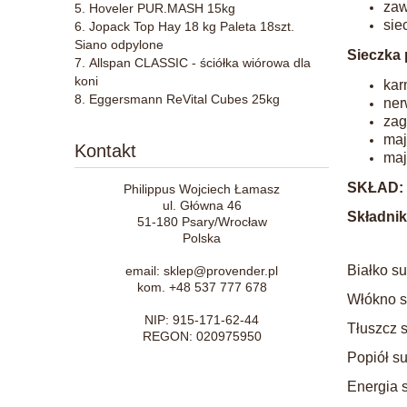
zaw
Hoveler PUR.MASH 15kg
sie
Jopack Top Hay 18 kg Paleta 18szt.
Siano odpylone
Sieczka 
Allspan CLASSIC - ściółka wiórowa dla
koni
kar
Eggersmann ReVital Cubes 25kg
ner
zag
maj
Kontakt
maj
SKŁAD:
Philippus Wojciech Łamasz
ul. Główna 46
Składnik
51-180 Psary/Wrocław
Polska
Białko s
email: sklep@provender.pl
kom. +48 537 777 678
Włókno s
NIP: 915-171-62-44
Tłuszcz 
REGON: 020975950
Popiół s
Energia 