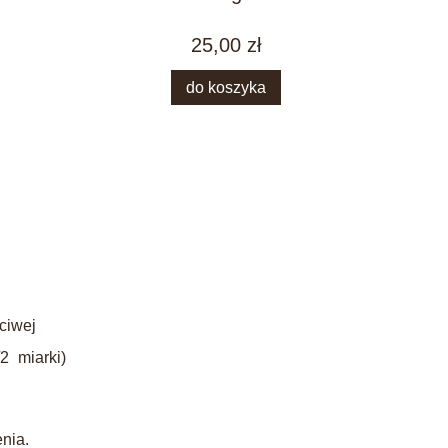
25,00 zł
do koszyka
ciwej
2 miarki)
enia.