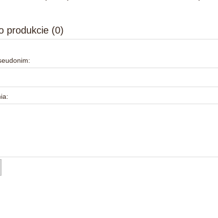
o produkcie (0)
pseudonim:
ia: