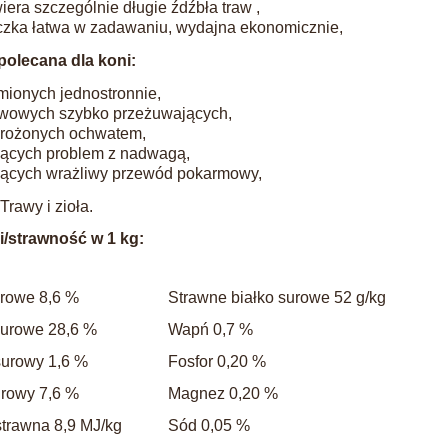
iera szczególnie długie źdźbła traw ,
czka łatwa w zadawaniu, wydajna ekonomicznie,
polecana dla koni:
mionych jednostronnie,
wowych szybko przeżuwających,
rożonych ochwatem,
ących problem z nadwagą,
ących wrażliwy przewód pokarmowy,
Trawy i zioła.
i/strawność w 1 kg:
urowe 8,6 %
Strawne białko surowe 52 g/kg
urowe 28,6 %
Wapń 0,7 %
surowy 1,6 %
Fosfor 0,20 %
urowy 7,6 %
Magnez 0,20 %
strawna 8,9 MJ/kg
Sód 0,05 %