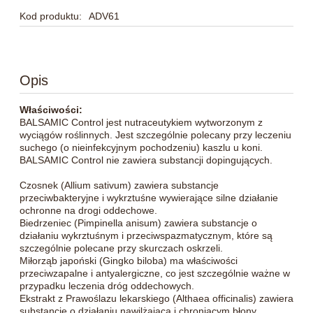
Kod produktu:
ADV61
Opis
Właściwości:
BALSAMIC Control jest nutraceutykiem wytworzonym z
wyciągów roślinnych. Jest szczególnie polecany przy leczeniu
suchego (o nieinfekcyjnym pochodzeniu) kaszlu u koni.
BALSAMIC Control nie zawiera substancji dopingujących.
Czosnek (Allium sativum) zawiera substancje
przeciwbakteryjne i wykrztuśne wywierające silne działanie
ochronne na drogi oddechowe.
Biedrzeniec (Pimpinella anisum) zawiera substancje o
działaniu wykrztuśnym i przeciwspazmatycznym, które są
szczególnie polecane przy skurczach oskrzeli.
Miłorząb japoński (Gingko biloba) ma właściwości
przeciwzapalne i antyalergiczne, co jest szczególnie ważne w
przypadku leczenia dróg oddechowych.
Ekstrakt z Prawoślazu lekarskiego (Althaea officinalis) zawiera
substancje o działaniu nawilżającą i chroniącym błony