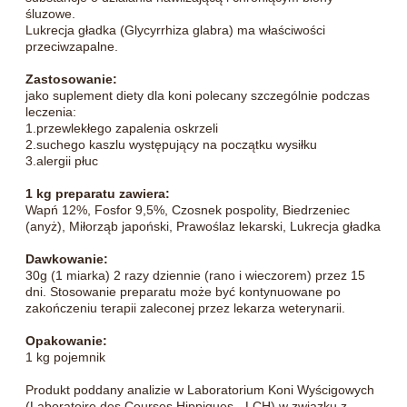
śluzowe.
Lukrecja gładka (Glycyrrhiza glabra) ma właściwości
przeciwzapalne.
Zastosowanie:
jako suplement diety dla koni polecany szczególnie podczas
leczenia:
1.przewlekłego zapalenia oskrzeli
2.suchego kaszlu występujący na początku wysiłku
3.alergii płuc
1 kg preparatu zawiera:
Wapń 12%, Fosfor 9,5%, Czosnek pospolity, Biedrzeniec
(anyż), Miłorząb japoński, Prawoślaz lekarski, Lukrecja gładka
Dawkowanie:
30g (1 miarka) 2 razy dziennie (rano i wieczorem) przez 15
dni. Stosowanie preparatu może być kontynuowane po
zakończeniu terapii zaleconej przez lekarza weterynarii.
Opakowanie:
1 kg pojemnik
Produkt poddany analizie w Laboratorium Koni Wyścigowych
(Laboratoire des Courses Hippiques - LCH) w związku z