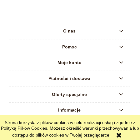
O nas
Pomoc
Moje konto
Płatności i dostawa
Oferty specjalne
Informacje
Strona korzysta z plików cookies w celu realizacji usług i zgodnie z
pokaż pełną wersję strony
Polityką Plików Cookies. Możesz określić warunki przechowywania lub
dostępu do plików cookies w Twojej przeglądarce.
Sklep internetowy Shoper.pl