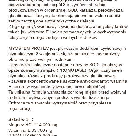
pierwszą barierą jest zespół 3 enzymów naturalnie
produkowanych w organizmie: SOD, katalaza, peroksydaza
glutationowa. Enzymy te eliminują pierwotne wolne rodniki
zanim zaczną one swoje toksyczne działanie.
2.Egzogenny/żywieniowy: żywienie dostarcza antyoksydantów
takich jak witamina E i selen pomagających w wychwytywaniu
toksycznych drugorzędnych wolnych rodników.
MYOSTEM PROTEC jest pierwszym dodatkiem żywieniowym
stymulującym 2 wzajemnie się uzupełniające mechanizmy
obronne przed wolnymi rodnikami.
- dostarcza biologiczne dostępne enzymy SOD i katalazę w
opatentowanym związku (PROMUTASE). Organiczny selen
stymuluje również produkcję peroksydazy glutationowej.
- zawiera skoncentrowane klasyczne antyoksydanty: witamina
E, selen (w wysoce przyswajalnej formie chelatów)
Ta unikalna formuła wzmacnia ochronę mięśni przed wolnymi
rodnikami wytwarzanymi podczas wysiłku fizycznego.
Ochrona ta wzmacnia wytrzymałość oraz przyspiesza
regenerację.
Skład w 1l. :
Magnez HCL 114 000 mg
Witamina E 83 700 mg
PROMUTASE® 3 300 mg