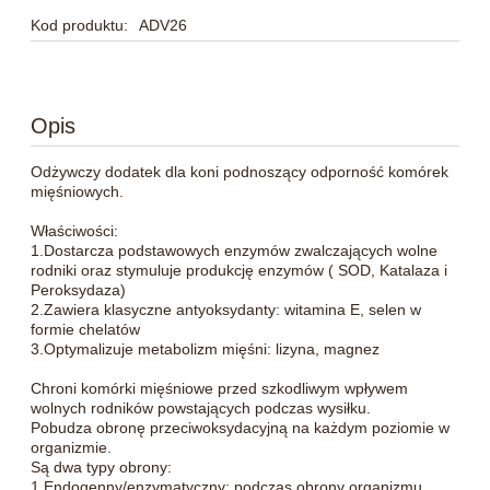
Kod produktu:
ADV26
Opis
Odżywczy dodatek dla koni podnoszący odporność komórek
mięśniowych.
Właściwości:
1.Dostarcza podstawowych enzymów zwalczających wolne
rodniki oraz stymuluje produkcję enzymów ( SOD, Katalaza i
Peroksydaza)
2.Zawiera klasyczne antyoksydanty: witamina E, selen w
formie chelatów
3.Optymalizuje metabolizm mięśni: lizyna, magnez
Chroni komórki mięśniowe przed szkodliwym wpływem
wolnych rodników powstających podczas wysiłku.
Pobudza obronę przeciwoksydacyjną na każdym poziomie w
organizmie.
Są dwa typy obrony:
1.Endogenny/enzymatyczny: podczas obrony organizmu