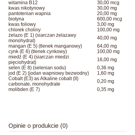
witamina B12
30,00 mcg
kwas nikotynowy
30,00 mg
pantotenian wapnia
20,00 mg
biotyna
600,00 mcg
kwas foliowy
3,00 mg
chlorek choliny
100,00 mg
żelazo (E 1) (siarczan żelazawy
40,00 mg
monohydrat)
mangan (E 5) (tlenek manganowy)
64,00 mg
cynk (E 6) (tlenek cynkowy)
100,00 mg
miedź (E 4) (siarczan miedzi
16,00 mg
pięciohydrat)
selen (E 8) (selenian sodu)
0,36 mg
jod (E 2) (jodan wapniowy bezwodny)
1,60 mg
Cobalt (E3) as Alkaline cobalt (II)
0,20 mg
carbonate, monohydrate
molibden (E 7)
0,35 mg
Opinie o produkcie (0)