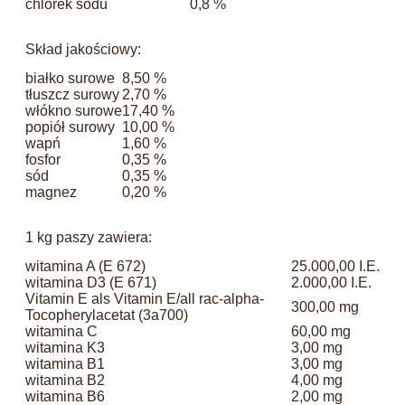
chlorek sodu
0,8 %
Skład jakościowy:
białko surowe
8,50 %
tłuszcz surowy
2,70 %
włókno surowe
17,40 %
popiół surowy
10,00 %
wapń
1,60 %
fosfor
0,35 %
sód
0,35 %
magnez
0,20 %
1 kg paszy zawiera:
witamina A (E 672)
25.000,00 I.E.
witamina D3 (E 671)
2.000,00 I.E.
Vitamin E als Vitamin E/all rac-alpha-
300,00 mg
Tocopherylacetat (3a700)
witamina C
60,00 mg
witamina K3
3,00 mg
witamina B1
3,00 mg
witamina B2
4,00 mg
witamina B6
2,00 mg