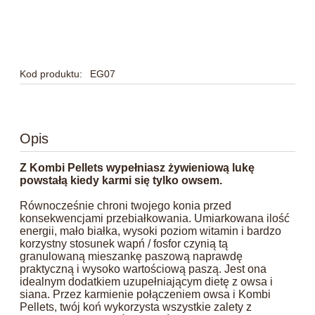
Kod produktu:
EG07
Opis
Z Kombi Pellets wypełniasz żywieniową lukę
powstałą kiedy karmi się tylko owsem.
Równocześnie chroni twojego konia przed
konsekwencjami przebiałkowania. Umiarkowana ilość
energii, mało białka, wysoki poziom witamin i bardzo
korzystny stosunek wapń / fosfor czynią tą
granulowaną mieszankę paszową naprawdę
praktyczną i wysoko wartościową paszą. Jest ona
idealnym dodatkiem uzupełniającym dietę z owsa i
siana. Przez karmienie połączeniem owsa i Kombi
Pellets, twój koń wykorzysta wszystkie zalety z