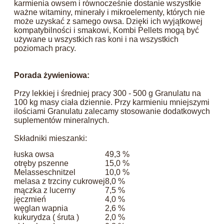
karmienia owsem i równocześnie dostanie wszystkie
ważne witaminy, minerały i mikroelementy, których nie
może uzyskać z samego owsa. Dzięki ich wyjątkowej
kompatybilności i smakowi, Kombi Pellets mogą być
używane u wszystkich ras koni i na wszystkich
poziomach pracy.
Porada żywieniowa:
Przy lekkiej i średniej pracy 300 - 500 g Granulatu na
100 kg masy ciała dziennie. Przy karmieniu mniejszymi
ilościami Granulatu zalecamy stosowanie dodatkowych
suplementów mineralnych.
Składniki mieszanki:
łuska owsa
49,3 %
otręby pszenne
15,0 %
Melasseschnitzel
10,0 %
melasa z trzciny cukrowej
8,0 %
mączka z lucerny
7,5 %
jęczmień
4,0 %
węglan wapnia
2,6 %
kukurydza ( śruta )
2,0 %