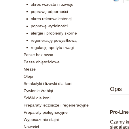
okres wzrostu i rozwoju
poprawę odporności
okres rekonwalestencji
poprawę wydolności
alergie i problemy skórne
regenerację powysiłkową
regulację apetytu i wagi
Pasze bez owsa
Pasze objętościowe
Mesze
Oleje
Smakołyki i lizawki dla koni
Opis
Żywienie źrebiąt
Ściółki dla koni
Preparaty lecznicze i regeneracyjne
Pro-Lin
Preparaty pielęgnacyjne
Wyposażenie stajni
Czarny k
Nowości
sięgającą