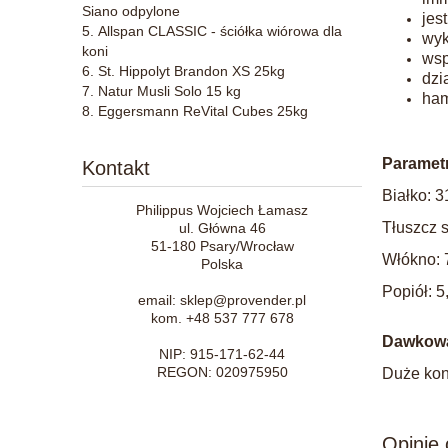
Siano odpylone
jes
Allspan CLASSIC - ściółka wiórowa dla
wyk
koni
wsp
St. Hippolyt Brandon XS 25kg
dzi
Natur Musli Solo 15 kg
ham
Eggersmann ReVital Cubes 25kg
Paramet
Kontakt
Białko: 3
Philippus Wojciech Łamasz
Tłuszcz 
ul. Główna 46
51-180 Psary/Wrocław
Włókno: 
Polska
Popiół: 5
email: sklep@provender.pl
kom. +48 537 777 678
Dawkowa
NIP: 915-171-62-44
REGON: 020975950
Duże kon
Opinie 