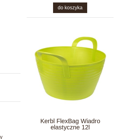
do koszyka
Kerbl FlexBag Wiadro
elastyczne 12l
ny