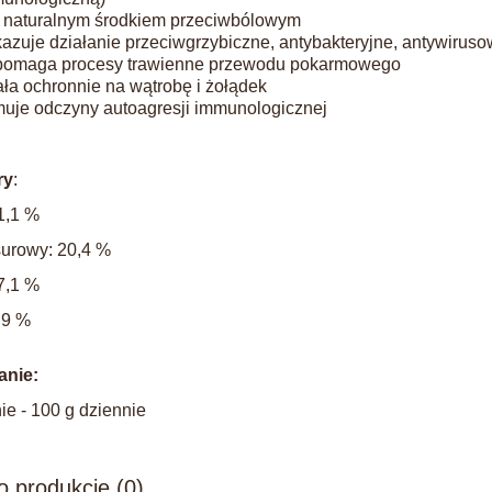
t naturalnym środkiem przeciwbólowym
azuje działanie przeciwgrzybiczne, antybakteryjne, antywirus
omaga procesy trawienne przewodu pokarmowego
ała ochronnie na wątrobę i żołądek
uje odczyny autoagresji immunologicznej
ry
:
1,1 %
surowy: 20,4 %
7,1 %
,9 %
nie:
ie - 100 g dziennie
o produkcie (0)