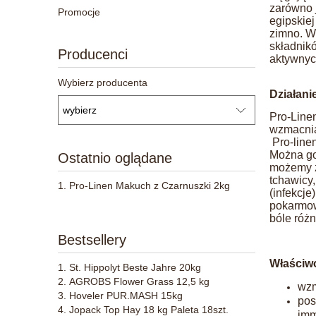
zarówno j
Promocje
egipskiej
zimno. W
składnikó
Producenci
aktywnyc
Wybierz producenta
Działani
Pro-Line
wzmacnia
Pro-line
Można go
Ostatnio oglądane
możemy za
tchawicy,
Pro-Linen Makuch z Czarnuszki 2kg
(infekcje
pokarmow
bóle róż
Bestsellery
Właściwo
St. Hippolyt Beste Jahre 20kg
AGROBS Flower Grass 12,5 kg
wzm
Hoveler PUR.MASH 15kg
pos
Jopack Top Hay 18 kg Paleta 18szt.
imm