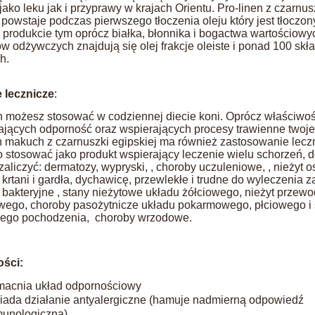
ako leku jak i przyprawy w krajach Orientu. Pro-linen z czarnus
 powstaje podczas pierwszego tłoczenia oleju który jest tłoczon
 produkcie tym oprócz białka, błonnika i bogactwa wartościowy
w odżywczych znajdują się olej frakcje oleiste i ponad 100 sk
h.
e lecznicze
:
n możesz stosować w codziennej diecie koni. Oprócz właściwoś
jących odporność oraz wspierających procesy trawienne twoje
n makuch z czarnuszki egipskiej ma również zastosowanie lecz
 stosować jako produkt wspierający leczenie wielu schorzeń, d
liczyć: dermatozy, wypryski, , choroby uczuleniowe, , nieżyt os
 krtani i gardła, dychawicę, przewlekłe i trudne do wyleczenia 
) bakteryjne , stany nieżytowe układu żółciowego, nieżyt przew
ego, choroby pasożytnicze układu pokarmowego, płciowego i 
nego pochodzenia, choroby wrzodowe.
ści:
acnia układ odpornościowy
iada działanie antyalergiczne (hamuje nadmierną odpowiedź
unologiczną)