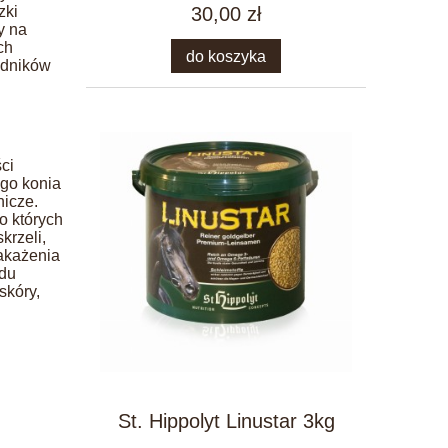
zki
30,00 zł
y na
ch
do koszyka
ładników
ci
go konia
nicze.
o których
krzeli,
zakażenia
odu
skóry,
St. Hippolyt Linustar 3kg