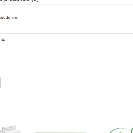
pseudonim:
ia: