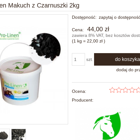
nen Makuch z Czarnuszki 2kg
Dostępność:
zapytaj o dostępnoś
44,00 zł
Cena:
zawiera 8% VAT, bez kosztów dos
(1
kg
=
22,00 zł
)
do koszyka
szt.
dodaj do pr
Ocena:
Producent: