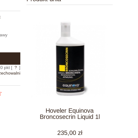
ć
tawy
20
pkt [
?
]
zechowalni
Hoveler Equinova
Broncosecrin Liquid 1l
235,00 zł