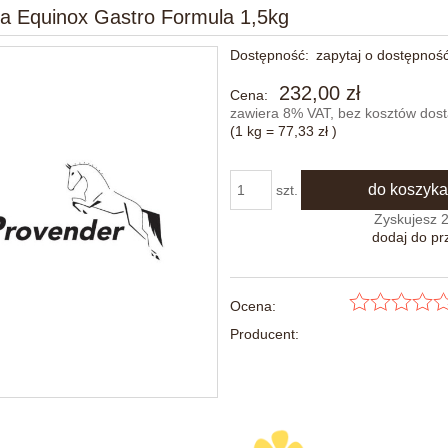
ia Equinox Gastro Formula 1,5kg
Dostępność:
zapytaj o dostępnoś
232,00 zł
Cena:
zawiera 8% VAT, bez kosztów dos
(1
kg
=
77,33 zł
)
do koszyka
szt.
Zyskujesz
dodaj do pr
Ocena:
Producent: