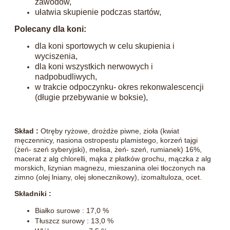
zawodów,
ułatwia skupienie podczas startów,
Polecany dla koni:
dla koni sportowych w celu skupienia i
wyciszenia,
dla koni wszystkich nerwowych i
nadpobudliwych,
w trakcie odpoczynku- okres rekonwalescencji
(długie przebywanie w boksie),
Skład :
Otręby ryżowe, drożdże piwne, zioła (kwiat
męczennicy, nasiona ostropestu plamistego, korzeń tajgi
(żeń- szeń syberyjski), melisa, żeń- szeń, rumianek) 16%,
macerat z alg chlorelli, mąka z płatków grochu, mączka z alg
morskich, lizynian magnezu, mieszanina olei tłoczonych na
zimno (olej lniany, olej słonecznikowy), izomaltuloza, ocet.
Składniki :
Białko surowe : 17,0 %
Tłuszcz surowy : 13,0 %